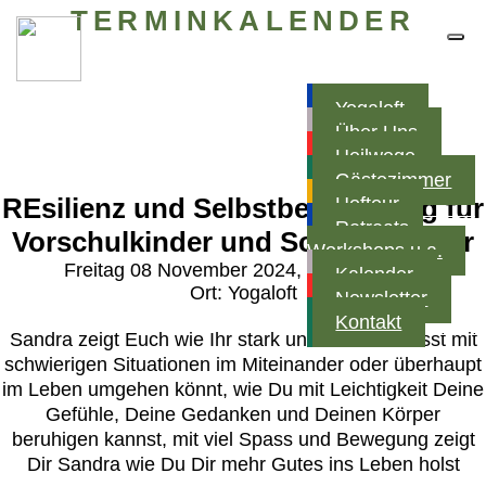
TERMINKALENDER
Yogaloft
Über Uns
Heilwege
Gästezimmer
REsilienz und Selbstbehauptung für
Hoftour
Retreats,
Vorschulkinder und Schulanfänger
Workshops u.a.
Freitag 08 November 2024, 15:00 - 17:00
Kalender
Ort:
Yogaloft
Newsletter
Kontakt
Sandra zeigt Euch wie Ihr stark und selbstbewusst mit
schwierigen Situationen im Miteinander oder überhaupt
im Leben umgehen könnt, wie Du mit Leichtigkeit Deine
Gefühle, Deine Gedanken und Deinen Körper
beruhigen kannst, mit viel Spass und Bewegung zeigt
Dir Sandra wie Du Dir mehr Gutes ins Leben holst