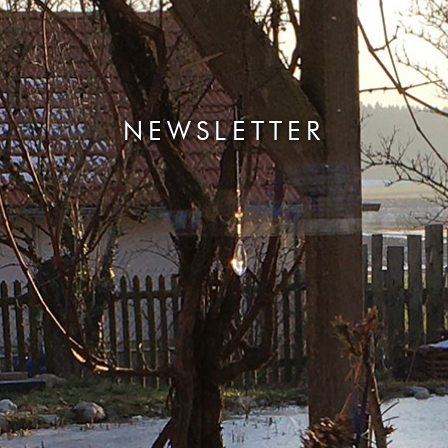
NEWSLETTER