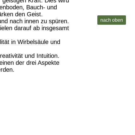
geistigen Kraft. Dies wird
kenboden, Bauch- und
ärken den Geist.
nach oben
und nach innen zu spüren.
ielen darauf ab insgesamt
ität in Wirbelsäule und
tivität und Intuition.
 einen der drei Aspekte
erden.