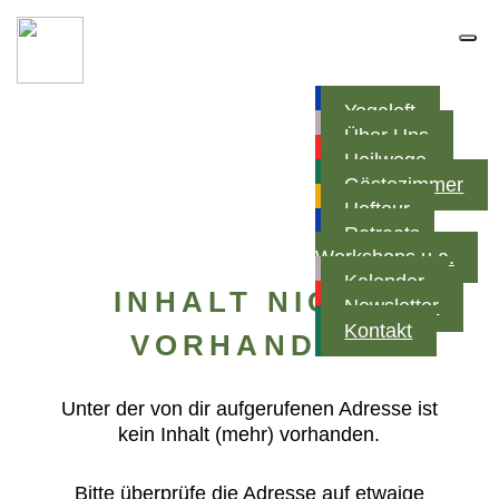
Yogaloft
Über Uns
Heilwege
Gästezimmer
Hoftour
Retreats,
Workshops u.a.
Kalender
INHALT NICHT
Newsletter
Kontakt
VORHANDEN
Unter der von dir aufgerufenen Adresse ist
kein Inhalt (mehr) vorhanden.
Bitte überprüfe die Adresse auf etwaige