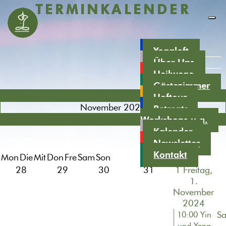
TERMINKALENDER
Yogaloft
Über Uns
Heilwege
Gästezimmer
OKTOBER
Hoftour
November 2024
Retreats,
DEZEMBER
Workshops u.a.
Kalender
Newsletter
Kontakt
Mon
Die
Mit
Don
Fre
Sam
Son
28
29
30
31
1
Freitag,
1.
November
2024
Sa
10:00 Yin
und Yang