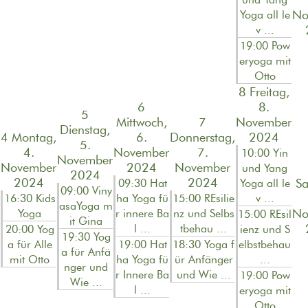
No
Yoga all le
v ...
19:00 Pow
eryoga mit
Otto
8
Freitag,
6
8.
5
Mittwoch,
7
November
Dienstag,
4
Montag,
6.
Donnerstag,
2024
5.
4.
November
7.
10:00 Yin
November
November
2024
November
und Yang
2024
2024
2024
Sa
09:30 Hat
Yoga all le
09:00 Viny
16:30 Kids
ha Yoga fü
15:00 REsilie
v ...
asaYoga m
No
Yoga
r innere Ba
nz und Selbs
15:00 REsil
it Gina
l ...
tbehau ...
20:00 Yog
ienz und S
19:30 Yog
a für Alle
19:00 Hat
18:30 Yoga f
elbstbehau
a für Anfä
mit Otto
ha Yoga fü
ür Anfänger
...
nger und
r Innere Ba
und Wie ...
19:00 Pow
Wie ...
l ...
eryoga mit
Otto