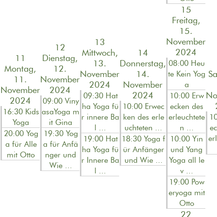
15
Freitag,
15.
November
13
12
2024
Mittwoch,
14
11
Dienstag,
13.
Donnerstag,
08:00 Heu
Montag,
12.
November
14.
Sa
te Kein Yog
11.
November
2024
November
a
November
2024
2024
No
09:30 Hat
10:00 Erw
2024
09:00 Viny
ha Yoga fü
10:00 Erwec
ecken des
16:30 Kids
asaYoga m
r innere Ba
ken des erle
erleuchtete
10
Yoga
it Gina
l ...
uchteten ...
n ...
ec
20:00 Yog
19:30 Yog
er
19:00 Hat
18:30 Yoga f
10:00 Yin
a für Alle
a für Anfä
ha Yoga fü
ür Anfänger
und Yang
mit Otto
nger und
r Innere Ba
und Wie ...
Yoga all le
Wie ...
l ...
v ...
19:00 Pow
eryoga mit
Otto
22