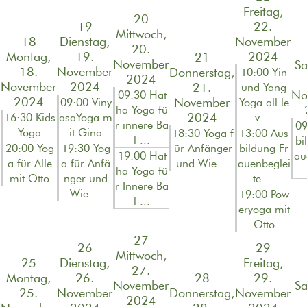
Freitag,
20
19
22.
Mittwoch,
18
Dienstag,
November
20.
Montag,
19.
2024
21
November
Sa
18.
November
Donnerstag,
10:00 Yin
2024
November
2024
21.
und Yang
No
09:30 Hat
2024
November
09:00 Viny
Yoga all le
ha Yoga fü
2024
16:30 Kids
asaYoga m
v ...
r innere Ba
09
Yoga
it Gina
18:30 Yoga f
13:00 Aus
l ...
bi
20:00 Yog
19:30 Yog
ür Anfänger
bildung Fr
19:00 Hat
au
a für Alle
a für Anfä
und Wie ...
auenbeglei
ha Yoga fü
mit Otto
nger und
te ...
r Innere Ba
Wie ...
19:00 Pow
l ...
eryoga mit
Otto
27
26
29
Mittwoch,
25
Dienstag,
Freitag,
27.
Montag,
26.
28
29.
November
Sa
25.
November
Donnerstag,
November
2024