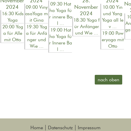
November
2024
28.
2024
No
09:30 Hat
2024
November
09:00 Viny
10:00 Yin
ha Yoga fü
2024
16:30 Kids
asaYoga m
und Yang
r innere Ba
1
Yoga
it Gina
18:30 Yoga f
Yoga all le
l ...
An
ür Anfänger
v ...
20:00 Yog
19:30 Yog
ga
19:00 Hat
und Wie ...
a für Alle
a für Anfä
19:00 Pow
ha Yoga fü
mit Otto
nger und
eryoga mit
r Innere Ba
Wie ...
Otto
l ...
nach oben
Home
Datenschutz
Impressum